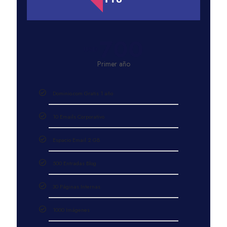
700
USD
Primer año
Dominio.com Gratis 1 año
10 Emails Corporativo
Espacio Email 2 GB
500 Entradas Blog
30 Páginas Internas
1000 Imágenes