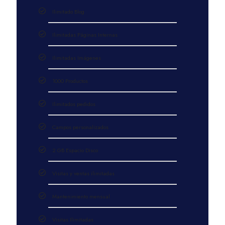
Ilimitado Blog
Ilimitadas Páginas Internas
Ilimitadas Imágenes
1000 Productos
Ilimitados pedidos
Campos personalizados
2 GB Espacio Disco
Visitas y ventas ilimitadas
Mantenimiento mensual
Visitas Ilimitadas