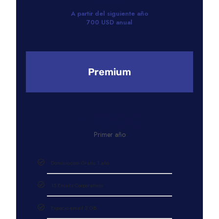
A partir del siguiente año
700 USD anual
Premium
1000
USD
Primer año
Dominio.com Gratis 1 año
15 Emails Corporativos
Espacio email 2 GB