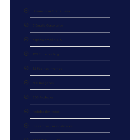
Dominio.com Gratis 1 año
5 Emails Corporativo
Espacio Email 2 GB
100 Entradas Blog
15 Páginas Internas
500 Imágenes
200 Productos
Pedidos Ilimitados
Sin campos personalizados