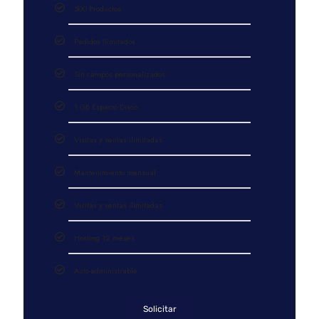
500 Productos
Pedidos Ilimitados
Sin campos personalizados
1 GB Espacio Disco
Visitas y ventas ilimitadas
Mantenimiento mensual
Visitas y ventas ilimitadas
Hosting 12 meses
Auto-administrable
Solicitar