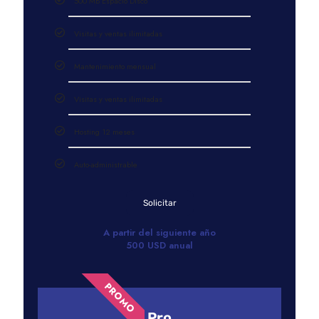
500 MB Espacio Disco
Visitas y ventas ilimitadas
Mantenimiento mensual
Visitas y ventas ilimitadas
Hosting 12 meses
Auto-administrable
Solicitar
A partir del siguiente año
500 USD anual
PROMO
Pro