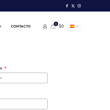
0
$
0
G
CONTACTO
ón